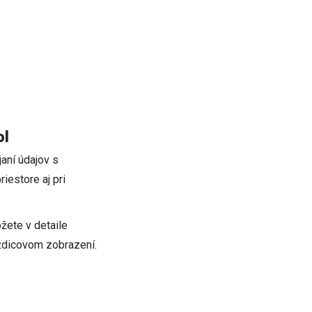
ol
janí údajov s
iestore aj pri
žete v detaile
laždicovom zobrazení.