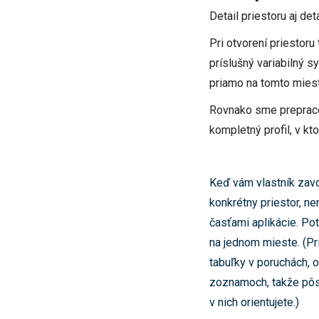
Detail priestoru aj de
Pri otvorení priestoru
príslušný variabilný s
priamo na tomto mieste
Rovnako sme prepracov
kompletný profil, v k
Keď vám vlastník zavo
konkrétny priestor, n
časťami aplikácie. Po
na jednom mieste. (Pri 
tabuľky v poruchách, 
zoznamoch, takže pôso
v nich orientujete.)