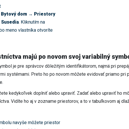
:
e
Bytový dom → Priestory
 Susedia
. Kliknutím na
ebo meno vlastníka otvoríte
stníctva majú po novom svoj variabilný symb
ymbol je pre správcov dôležitým identifikátorom, najmä pri prepá
ými systémami. Preto ho po novom môžete evidovať priamo pri pr
e.
ete kedykoľvek doplniť alebo upraviť. Zadať alebo upraviť ho mô
íctva. Vidíte ho aj v zozname priestorov, a to v tabuľkovom aj d
ymbolu navyše môžete priestor