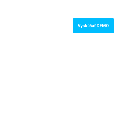
KONTAKT
Prihlásiť sa
Vyskúšať DEMO
dnejšia práca s
mi