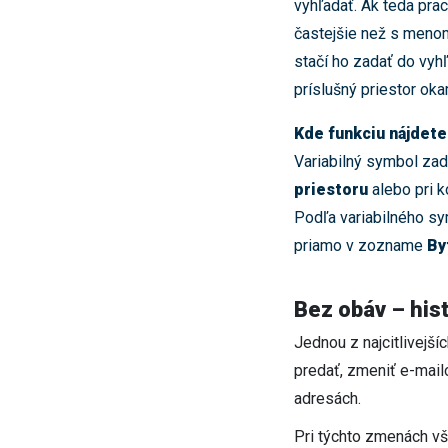
vyhľadať. Ak teda pra
častejšie než s menom
stačí ho zadať do vyh
príslušný priestor oka
Kde funkciu nájdete
Variabilný symbol zad
priestoru
alebo pri 
Podľa variabilného s
priamo v zozname
By
Bez obáv – hist
Jednou z najcitlivejší
predať, zmeniť e-mailo
adresách.
Pri týchto zmenách vš