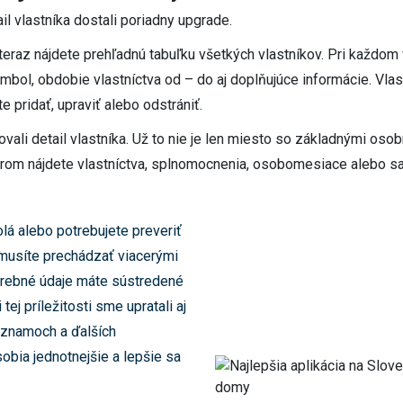
tail vlastníka dostali poriadny upgrade.
 teraz nájdete prehľadnú tabuľku všetkých vlastníkov. Pri každom 
ymbol, obdobie vlastníctva od – do aj doplňujúce informácie. Vla
 pridať, upraviť alebo odstrániť.
ali detail vlastníka. Už to nie je len miesto so základnými osob
torom nájdete vlastníctva, splnomocnenia, osobomesiace alebo 
lá alebo potrebujete preveriť
emusíte prechádzať viacerými
trebné údaje máte sústredené
tej príležitosti sme upratali aj
oznamoch a ďalších
bia jednotnejšie a lepšie sa