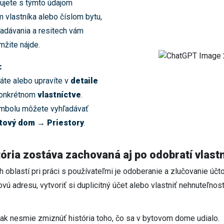
cujete s týmto údajom
 vlastníka alebo číslom bytu,
ľadávania a resitech vám
mžite nájde.
:
áte alebo upravíte v
detaile
konkrétnom
vlastníctve
.
ymbolu môžete vyhľadávať
tový dom → Priestory
.
ória zostáva zachovaná aj po odobratí vlast
ch oblastí pri práci s používateľmi je odoberanie a zlučovanie účt
vú adresu, vytvoriť si duplicitný účet alebo vlastniť nehnuteľnost
ak nesmie zmiznúť história toho, čo sa v bytovom dome udialo.