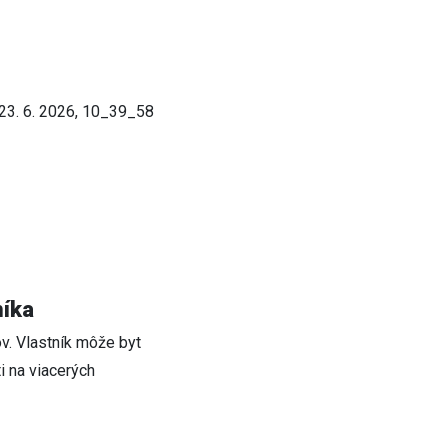
níka
ov. Vlastník môže byt
i na viacerých