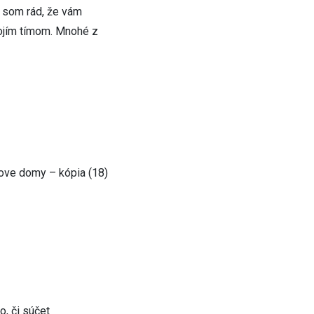
o som rád, že vám
mojím tímom. Mnohé z
o, či súčet