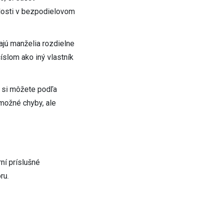
alosti v bezpodielovom
ajú manželia rozdielne
íslom ako iný vlastník
m si môžete podľa
 možné chyby, ale
ní príslušné
ru.