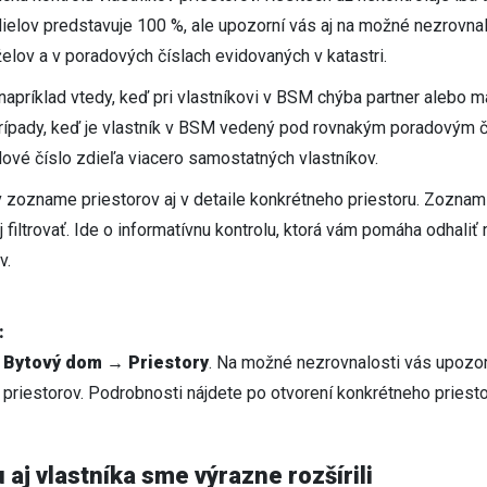
ielov predstavuje 100 %, ale upozorní vás aj na možné nezrovn
elov a v poradových číslach evidovaných v katastri.
apríklad vtedy, keď pri vlastníkovi v BSM chýba partner alebo m
 prípady, keď je vlastník v BSM vedený pod rovnakým poradovým č
ové číslo zdieľa viacero samostatných vlastníkov.
 zozname priestorov aj v detaile konkrétneho priestoru. Zozna
j filtrovať. Ide o informatívnu kontrolu, ktorá vám pomáha odhaliť
v.
:
e
Bytový dom → Priestory
. Na možné nezrovnalosti vás upozor
riestorov. Podrobnosti nájdete po otvorení konkrétneho priesto
u aj vlastníka sme výrazne rozšírili