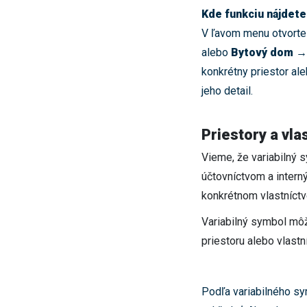
Kde funkciu nájdete
V ľavom menu otvort
alebo
Bytový dom →
konkrétny priestor al
jeho detail.
Priestory a vla
Vieme, že variabilný s
účtovníctvom a intern
konkrétnom vlastníctv
Variabilný symbol môž
priestoru alebo vlastn
Podľa variabilného s