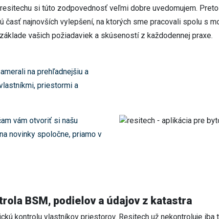
ľ resitechu si túto zodpovednosť veľmi dobre uvedomujem. Pret
 časť najnovších vylepšení, na ktorých sme pracovali spolu s 
a základe vašich požiadaviek a skúseností z každodennej praxe.
amerali na prehľadnejšiu a
lastníkmi, priestormi a
m vám otvoriť si našu
 na novinky spoločne, priamo v
trola BSM, podielov a údajov z katastra
ckú kontrolu vlastníkov priestorov. Resitech už nekontroluje iba t