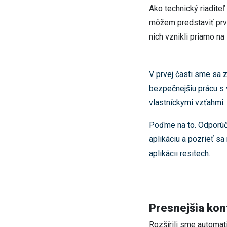
Ako technický riadite
môžem predstaviť prvú
nich vznikli priamo n
V prvej časti sme sa z
bezpečnejšiu prácu s v
vlastníckymi vzťahmi.
Poďme na to.
Odporúča
aplikáciu a pozrieť sa
aplikácii resitech.
Presnejšia kon
Rozšírili sme automati