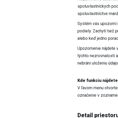
spoluvlastníckych pod
spoluvlastníctve manž
Systém vás upozorní n
podiely. Zachytí tiež
alebo keď jedno porad
Upozornenie nájdete v
týchto nezrovnalostí a
nebráni uloženiu údajo
Kde funkciu nájdete
V ľavom menu otvort
označenie v zozname p
Detail priestor