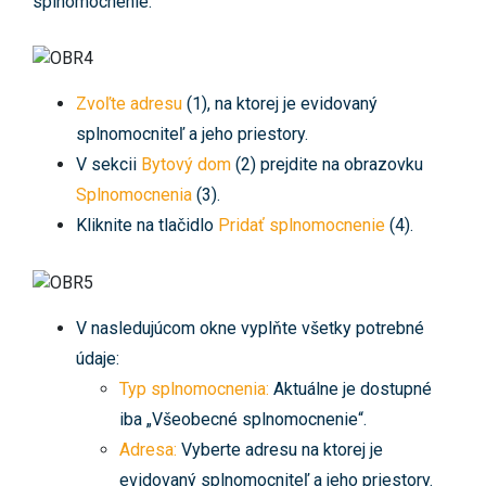
splnomocnenie.
Zvoľte adresu
(1), na ktorej je evidovaný
splnomocniteľ a jeho priestory.
V sekcii
Bytový dom
(2) prejdite na obrazovku
Splnomocnenia
(3).
Kliknite na tlačidlo
Pridať splnomocnenie
(4).
V nasledujúcom okne vyplňte všetky potrebné
údaje:
Typ splnomocnenia:
Aktuálne je dostupné
iba „Všeobecné splnomocnenie“.
Adresa:
Vyberte adresu na ktorej je
evidovaný splnomocniteľ a jeho priestory.