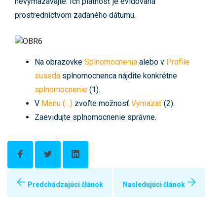
nevymazávajte. Ich platnosť je evidovaná
prostredníctvom zadaného dátumu.
Na obrazovke
Splnomocnenia
alebo v
Profile
suseda
splnomocnenca nájdite konkrétne
splnomocnenie
(1).
V
Menu (…)
zvoľte možnosť
Vymazať
(2).
Zaevidujte splnomocnenie správne.
Predchádzajúci článok
Nasledujúci článok