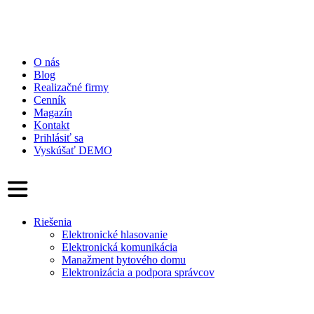
O nás
Blog
Realizačné firmy
Cenník
Magazín
Kontakt
Prihlásiť sa
Vyskúšať DEMO
Riešenia
Elektronické hlasovanie
Elektronická komunikácia
Manažment bytového domu
Elektronizácia a podpora správcov