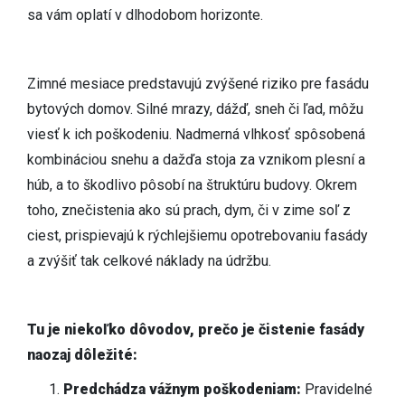
sa vám oplatí v dlhodobom horizonte.
Zimné mesiace predstavujú zvýšené riziko pre fasádu
bytových domov. Silné mrazy, dážď, sneh či ľad, môžu
viesť k ich poškodeniu. Nadmerná vlhkosť spôsobená
kombináciou snehu a dažďa stoja za vznikom plesní a
húb, a to škodlivo pôsobí na štruktúru budovy. Okrem
toho, znečistenia ako sú prach, dym, či v zime soľ z
ciest, prispievajú k rýchlejšiemu opotrebovaniu fasády
a zvýšiť tak celkové náklady na údržbu.
Tu je niekoľko dôvodov, prečo je čistenie fasády
naozaj dôležité:
Predchádza vážnym poškodeniam:
Pravidelné