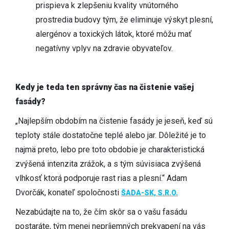
prispieva k zlepšeniu kvality vnútorného
prostredia budovy tým, že eliminuje výskyt plesní,
alergénov a toxických látok, ktoré môžu mať
negatívny vplyv na zdravie obyvateľov.
Kedy je teda ten správny čas na čistenie vašej
fasády?
„Najlepším obdobím na čistenie fasády je jeseň, keď sú
teploty stále dostatočne teplé alebo jar. Dôležité je to
najmä preto, lebo pre toto obdobie je charakteristická
zvýšená intenzita zrážok, a s tým súvisiaca zvýšená
vlhkosť ktorá podporuje rast rias a plesní.“ Adam
Dvorčák, konateľ spoločnosti
ŠADA-SK, S.R.O.
Nezabúdajte na to, že čím skôr sa o vašu fasádu
postaráte, tým menej nepríjemných prekvapení na vás