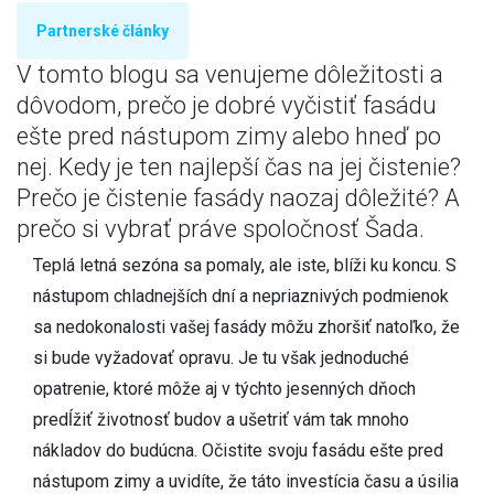
Partnerské články
V tomto blogu sa venujeme dôležitosti a
dôvodom, prečo je dobré vyčistiť fasádu
ešte pred nástupom zimy alebo hneď po
nej. Kedy je ten najlepší čas na jej čistenie?
Prečo je čistenie fasády naozaj dôležité? A
prečo si vybrať práve spoločnosť Šada.
Teplá letná sezóna sa pomaly, ale iste, blíži ku koncu. S
nástupom chladnejších dní a nepriaznivých podmienok
sa nedokonalosti vašej fasády môžu zhoršiť natoľko, že
si bude vyžadovať opravu. Je tu však jednoduché
opatrenie, ktoré môže aj v týchto jesenných dňoch
predĺžiť životnosť budov a ušetriť vám tak mnoho
nákladov do budúcna. Očistite svoju fasádu ešte pred
nástupom zimy a uvidíte, že táto investícia času a úsilia